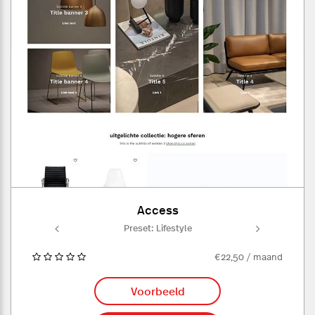
Access
yle
Preset: Lifestyle
Pr
€22,50 / maand
Voorbeeld