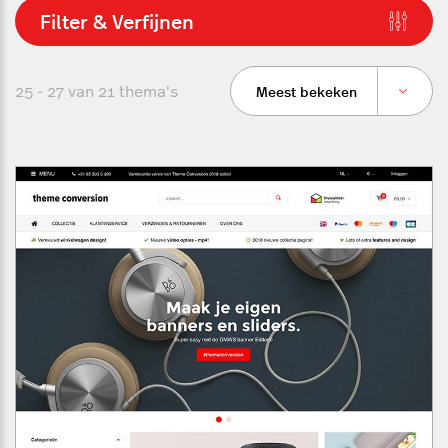
Filter & Verfijnen
25 - 27 van
21
thema's
Meest bekeken