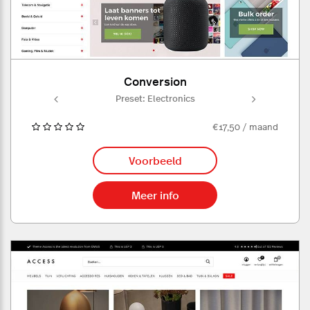
Conversion
onics
Preset: Electronics
Pres
€17,50 / maand
Voorbeeld
Meer info