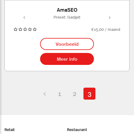
AmaSEO
get
Preset: Gadget
Pr
€15,00 / maand
Voorbeeld
Meer info
1
2
3
Retail
Restaurant