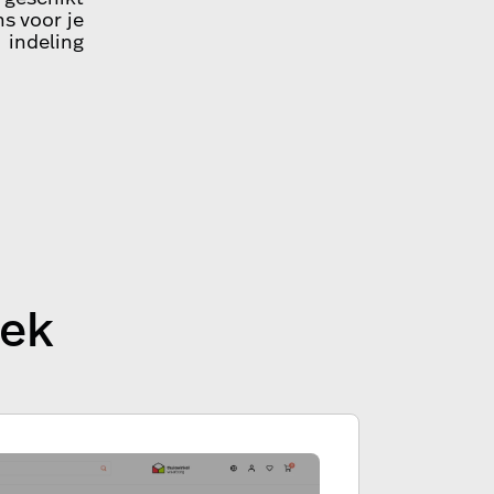
s voor je
n indeling
iek