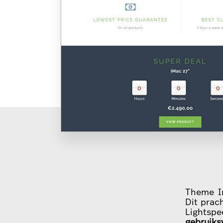
Theme In
Dit prac
Lights
gebruiks