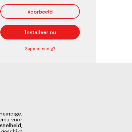
Voorbeeld
Installeer nu
Support nodig?
neindige.
hema voor
snelheid
,
 geschikt