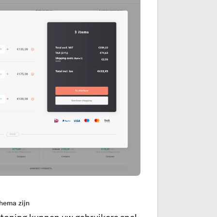
hema zijn
toning kunnen uw gebruikers snel