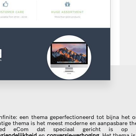
finite: een thema geperfectioneerd tot bijna het o
htige thema is het meest moderne en aanpasbare t
peed eCom dat speciaal gericht is op
vriendelijkheid
en
conversie-verhoging
. Het thema is