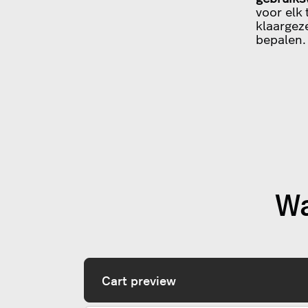
voor elk
klaargeze
bepalen.
Wa
Cart preview