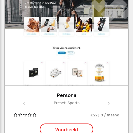
Persona
ts
Preset: Sports
P
€22,50 / maand
Voorbeeld