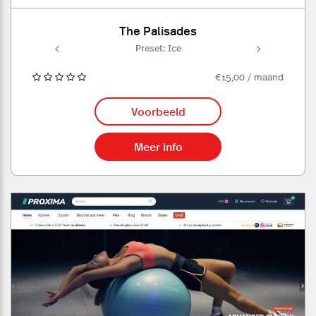
The Palisades
e
Preset: Ice
€15,00 / maand
Voorbeeld
Meer info