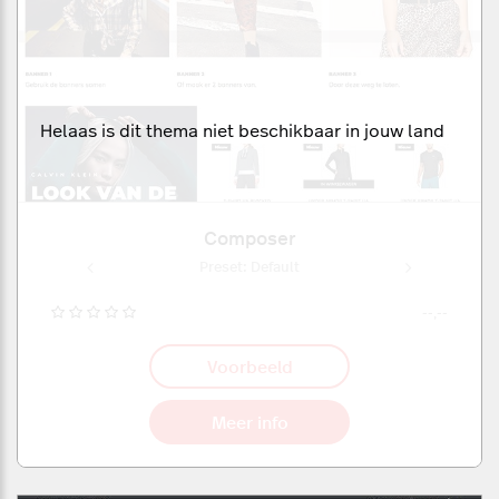
Helaas is dit thema niet beschikbaar in jouw land
Composer
ult
Preset: Default
Pr
--,--
Voorbeeld
Meer info