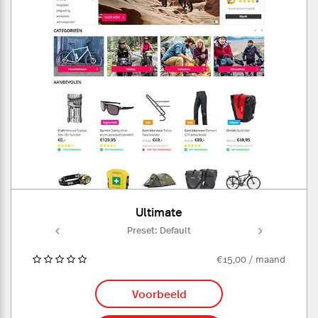
Ultimate
ult
Preset: Default
Pr
€15,00 / maand
Voorbeeld