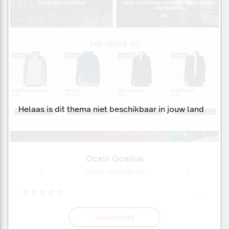
Helaas is dit thema niet beschikbaar in jouw land
Ocelli Ocellus
Bravo
Preset: Ocelli Bravo
Pres
--,--
Voorbeeld