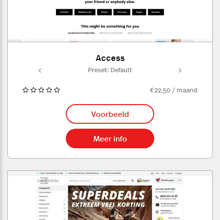
Access
ult
Preset: Default
Pr
€22,50 / maand
Voorbeeld
Meer info