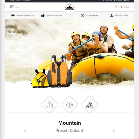
Mountain
ult
Preset: Default
Pr