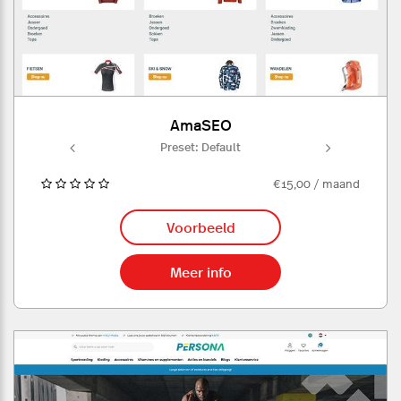
AmaSEO
ult
Preset: Default
Pr
€15,00 / maand
Voorbeeld
Meer info