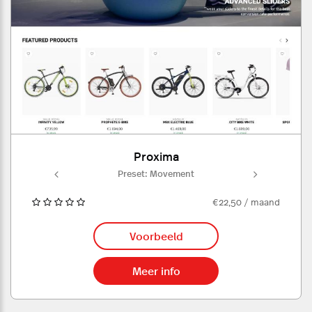
Proxima
ment
Preset: Movement
Pre
€22,50 / maand
Voorbeeld
Meer info