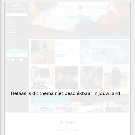
Helaas is dit thema niet beschikbaar in jouw land
Dream
ult
Preset: Default
Pr