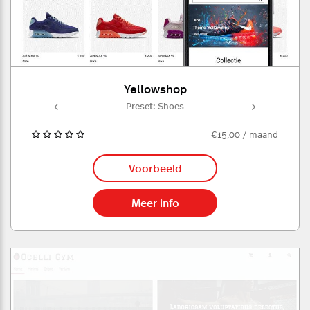
Yellowshop
es
Preset: Shoes
P
€15,00 / maand
Voorbeeld
Meer info