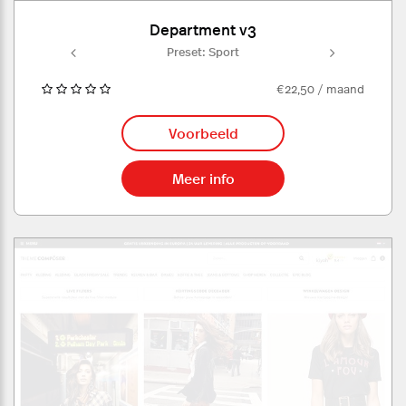
Department v3
rt
Preset: Sport
P
€22,50 / maand
Voorbeeld
Meer info