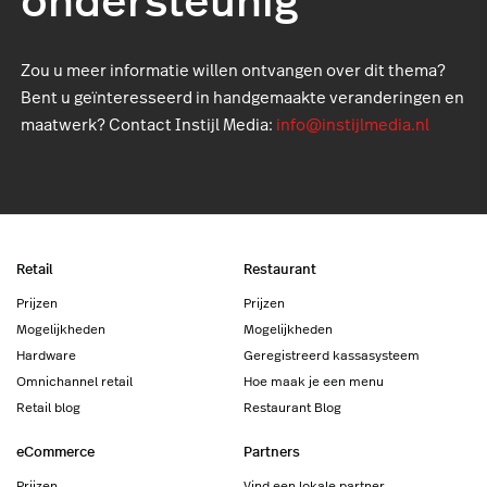
Zou u meer informatie willen ontvangen over dit thema?
Bent u geïnteresseerd in handgemaakte veranderingen en
maatwerk? Contact Instijl Media:
info@instijlmedia.nl
Retail
Restaurant
Prijzen
Prijzen
Mogelijkheden
Mogelijkheden
Hardware
Geregistreerd kassasysteem
Omnichannel retail
Hoe maak je een menu
Retail blog
Restaurant Blog
eCommerce
Partners
Prijzen
Vind een lokale partner