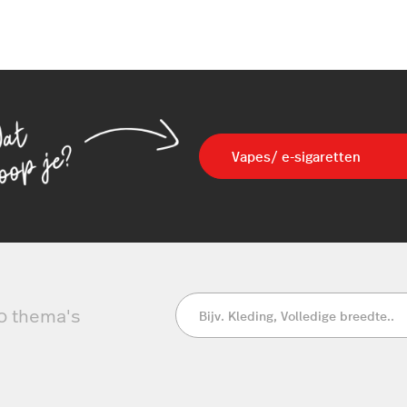
Vapes/ e-sigaretten
0
thema's