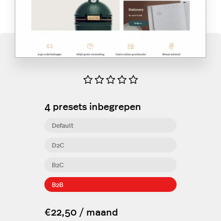
4
presets inbegrepen
Default
D2C
B2C
B2B
€22,50 / maand