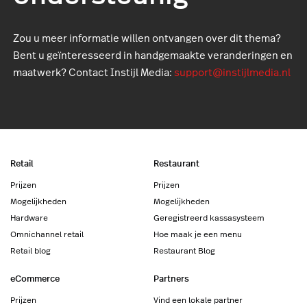
Zou u meer informatie willen ontvangen over dit thema?
Bent u geïnteresseerd in handgemaakte veranderingen en
maatwerk? Contact Instijl Media:
support@instijlmedia.nl
Retail
Restaurant
Prijzen
Prijzen
Mogelijkheden
Mogelijkheden
Hardware
Geregistreerd kassasysteem
Omnichannel retail
Hoe maak je een menu
Retail blog
Restaurant Blog
eCommerce
Partners
Prijzen
Vind een lokale partner