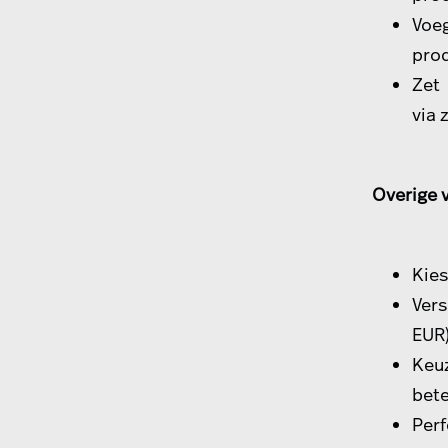
Voe
prod
Zet
via 
Overige 
Kies
Ver
EUR)
Keu
bete
Per