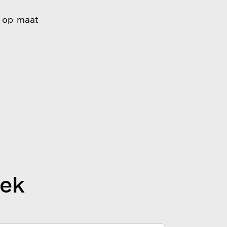
f op maat
iek