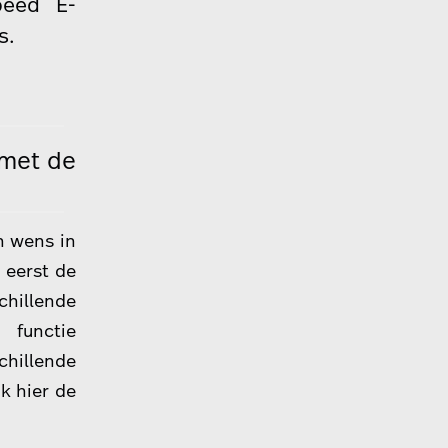
peed E-
s.
 met de
n wens in
 eerst de
hillende
functie
chillende
jk hier de