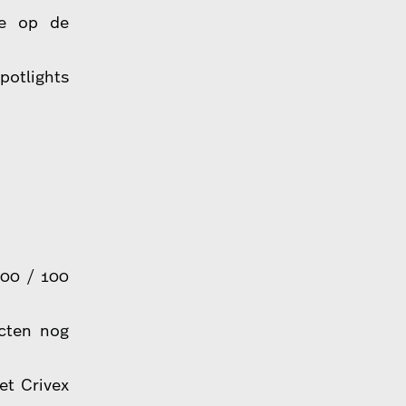
oe op de
otlights
100 / 100
ucten nog
et Crivex