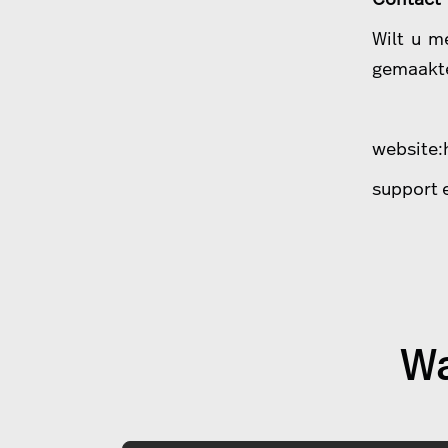
Wilt u m
gemaakte
website:
support 
Wa