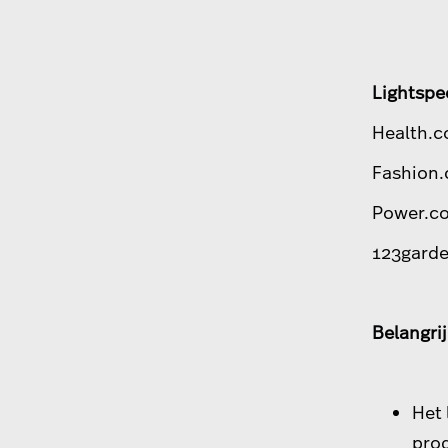
Lightspe
Health.
Fashion
Power.c
123gard
Belangri
Het 
prod