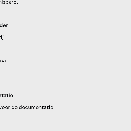
hboard.
lden
ij
ica
tatie
voor de documentatie.