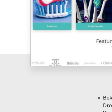
Be
Dro