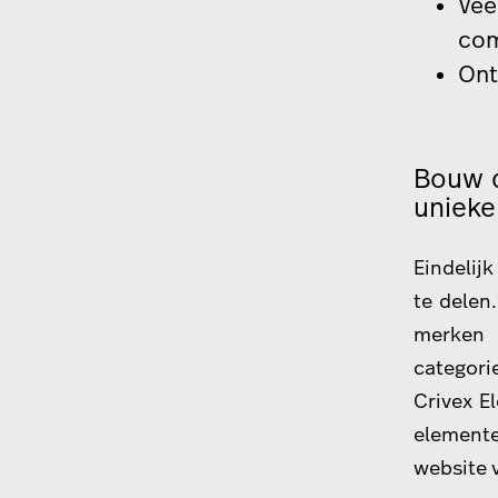
Vee
com
Ont
Bouw d
unieke
Eindelij
te delen
merken 
catego
Crivex E
elemente
website 