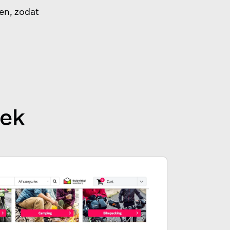
en, zodat
iek