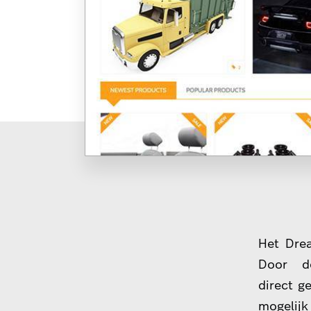
Het Dre
Door d
direct g
mogelijk