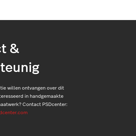
t &
teunig
ie willen ontvangen over dit
nteresseerd in handgemaakte
maatwerk? Contact PSDcenter:
dcenter.com