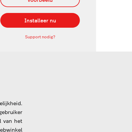
Installeer nu
Support nodig?
ijkheid.
bruiker
l van het
webwinkel