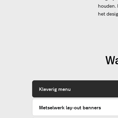
houden. 
het desig
Wa
Kleverig menu
Metselwerk lay-out banners