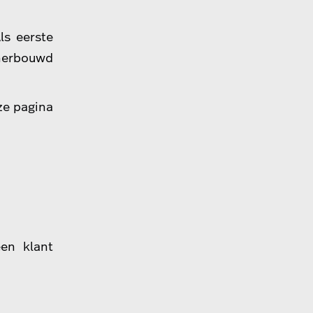
ls eerste
herbouwd
ze pagina
een klant