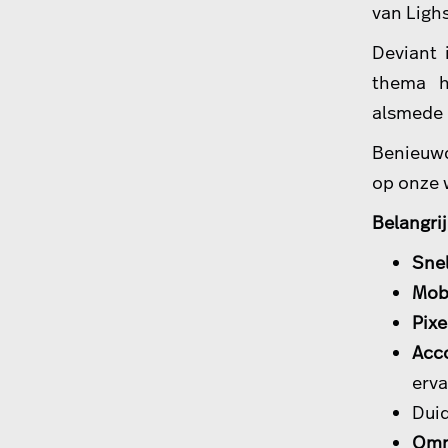
van Ligh
Deviant 
thema h
alsmede 
Benieuwd
op onze 
Belangrij
Sne
Mob
Pixe
Acc
erva
Duid
Omn