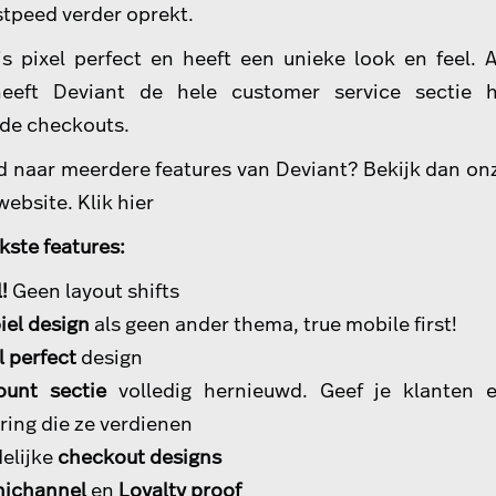
stpeed verder oprekt.
is pixel perfect en heeft een unieke look en feel. A
eeft Deviant de hele customer service sectie 
de checkouts.
 naar meerdere features van Deviant? Bekijk dan on
website.
Klik hier
kste features:
l!
Geen layout shifts
iel design
als geen ander thema, true mobile first!
l perfect
design
ount sectie
volledig hernieuwd. Geef je klanten 
ring die ze verdienen
elijke
checkout designs
ichannel
en
Loyalty proof