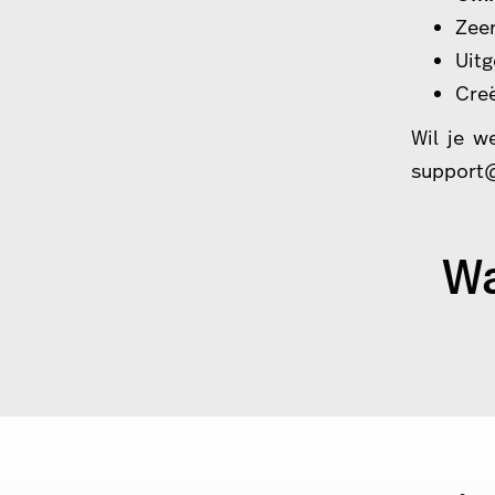
Zeer
Uitg
Creë
Wil je w
support
Wa