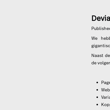
Devia
Publishe
We hebb
gigantis
Naast de
de volge
Page
Web
Vari
Kop