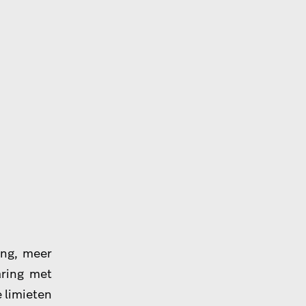
ing, meer
aring met
 limieten