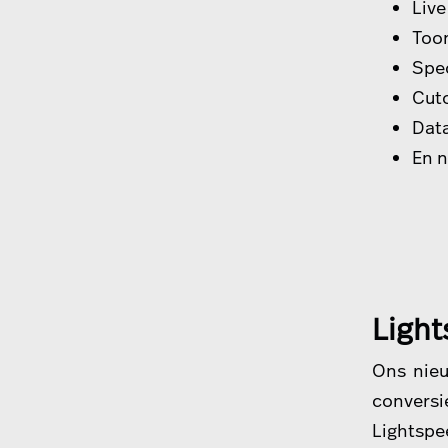
Live
Too
Spec
Cuto
Dat
En n
Light
Ons nieu
conversi
Lightspe