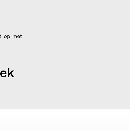
ct op met
iek