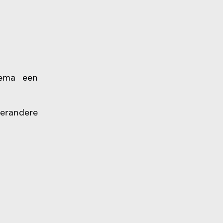
hema een
derandere