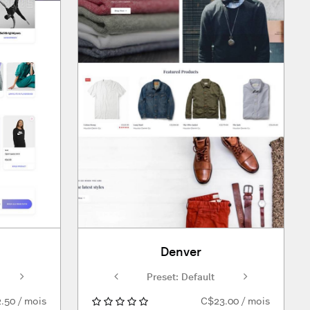
Denver
Preset: Default
Preset: Default
Preset: Default
Preset: Default
Preset: Defa
.50 / mois
C$23.00 / mois