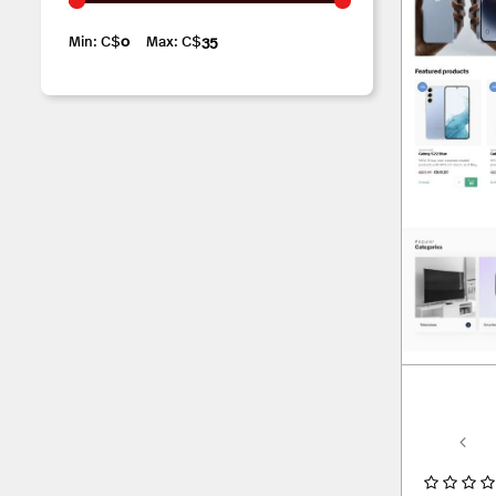
Min: C$
0
Max: C$
35
Preset: Default
Preset: Default