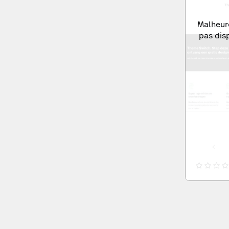
Malheur
pas dis
Preset: Default
Preset: Default