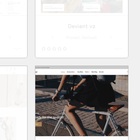
3
Deviant v2
Preset: Standaard
Preset: Default
Preset: Standaard
Preset: Default
Preset: Defa
--,--
--,--