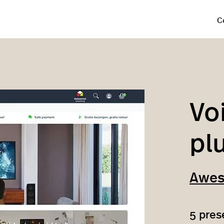
C
Vo
pl
Awe
5
prese