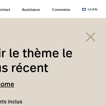
ontact
Assistance
Connexion
CA (FR)
ir le thème le
us récent
some
ts inclus