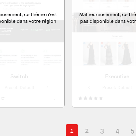
eusement, ce thème n'est
Malheureusement, ce thè
ponible dans votre région
pas disponible dans votr
Switch
Executive
Preset: Default
Preset: Default
Preset: Default
Preset: Default
Preset: Default
Preset: Default
Preset: Default
--,--
1
2
3
4
5