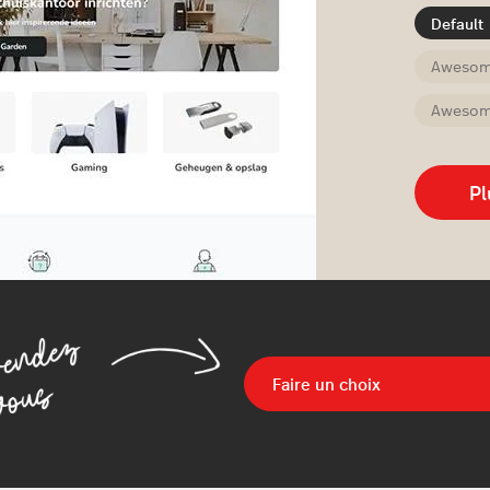
Default
Awesome
Awesome
Pl
Faire un choix