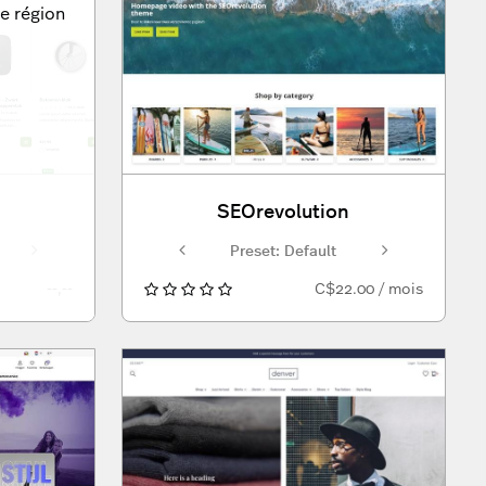
e région
SEOrevolution
Preset: Standaard
Preset: Default
Preset: Standaard
Preset: Default
Preset: Defa
--,--
C$22.00 / mois