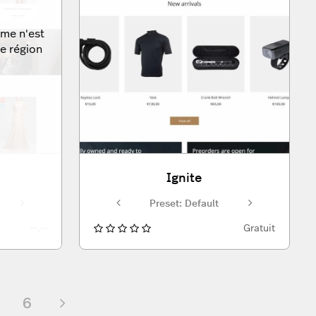
me n'est
e région
Ignite
Preset: Default
Preset: Default
Preset: Default
Preset: Default
Preset: Defa
--,--
Gratuit
6