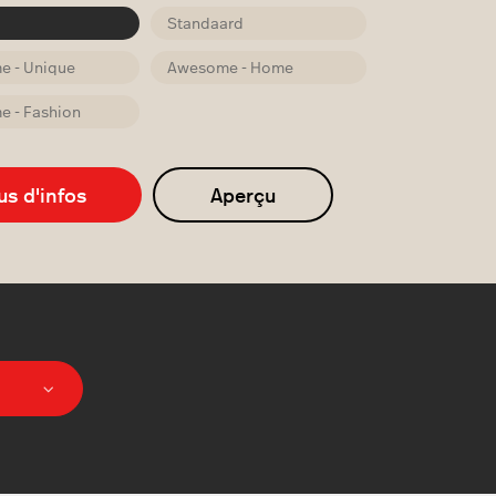
Standaard
 - Unique
Awesome - Home
 - Fashion
us d'infos
Aperçu