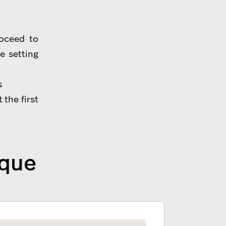
roceed to
e setting
s
 the first
ique