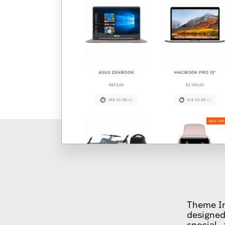
Theme In
designed
special