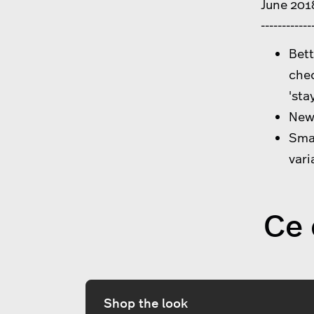
June 201
------------
Bet
che
'sta
New 
Smal
vari
Ce 
Shop the look