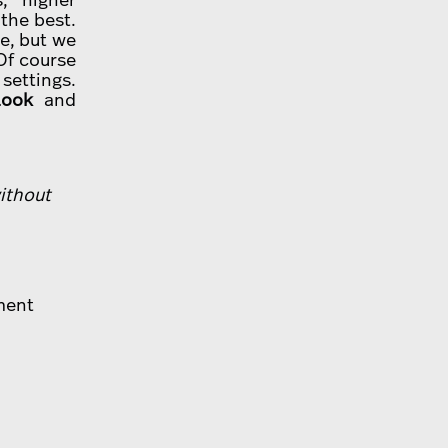
the best.
re, but we
Of course
settings.
Look
and
without
ment