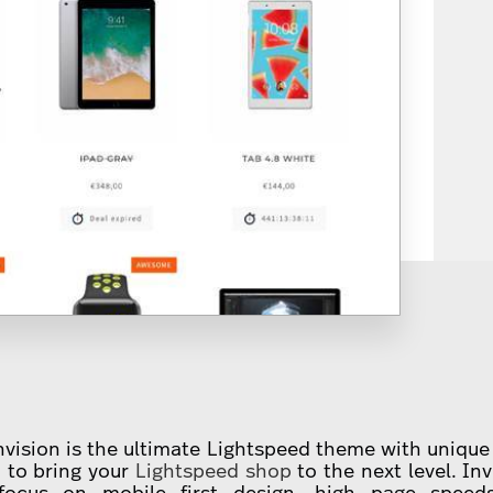
vision is the ultimate Lightspeed theme with unique 
 to bring your
Lightspeed shop
to the next level. In
 focus on mobile first design, high page speeds