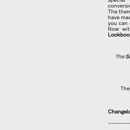
conversi
The theme
have mad
you can 
Now wit
Lookbook
The
S
The
Changel
------------