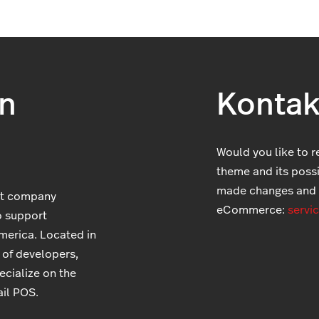
on
Kontak
Would you like to r
theme and its possib
made changes and 
nt company
eCommerce:
servi
 support
merica. Located in
 of developers,
cialize on the
il POS.