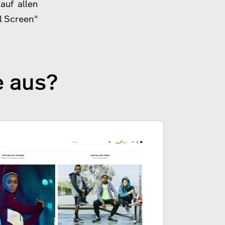
auf allen
l Screen"
e aus?