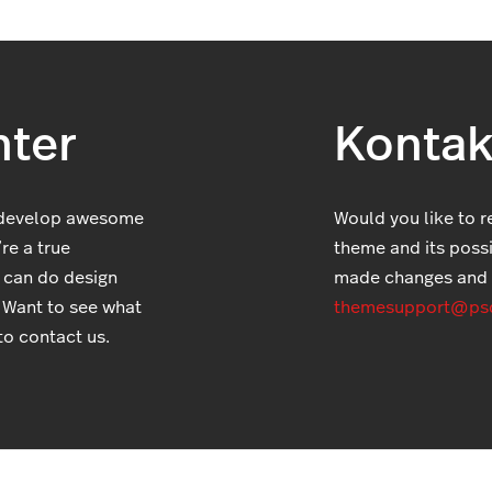
ter
Kontak
 develop awesome
Would you like to r
re a true
theme and its possib
 can do design
made changes and 
. Want to see what
themesupport@ps
to contact us.