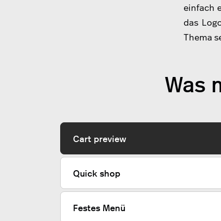
einfach 
das Logo
Thema se
Was m
Cart preview
Quick shop
Festes Menü