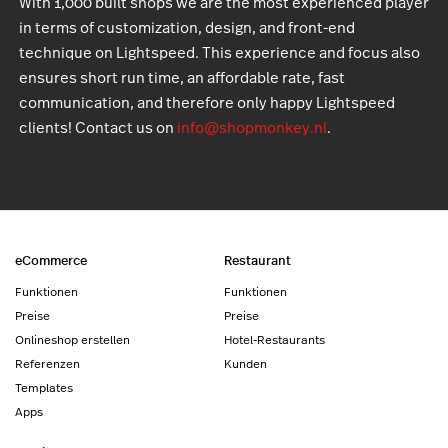
With 1,000 built shops we are the most experienced player
in terms of customization, design, and front-end
technique on Lightspeed. This experience and focus also
ensures short run time, an affordable rate, fast
communication, and therefore only happy Lightspeed
clients! Contact us on
info@shopmonkey.nl
.
eCommerce
Restaurant
Funktionen
Funktionen
Preise
Preise
Onlineshop erstellen
Hotel-Restaurants
Referenzen
Kunden
Templates
Apps