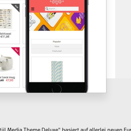
tijl Media Theme Deluxe" basiert auf allerlei neuen Fu