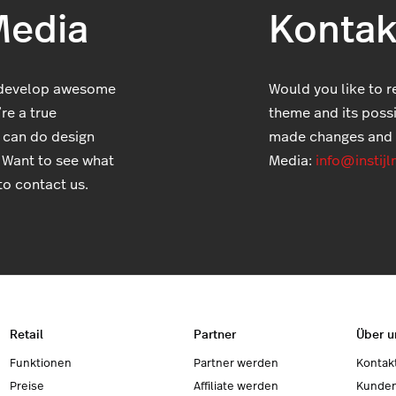
Media
Kontak
 develop awesome
Would you like to r
re a true
theme and its possib
 can do design
made changes and c
. Want to see what
Media:
info@instijl
to contact us.
Retail
Partner
Über u
Funktionen
Partner werden
Kontak
Preise
Affiliate werden
Kunde