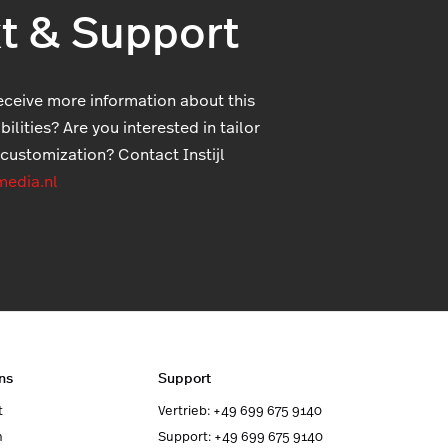
t & Support
eceive more information about this
ilities? Are you interested in tailor
ustomization? Contact Instijl
media.nl
ns
Support
t
Vertrieb: +49 699 675 9140
n
Support: +49 699 675 9140