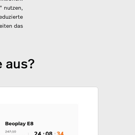
" nutzen,
duzierte
eiten das
e aus?