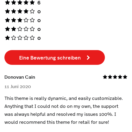
6
0
0
0
0
Eine Bewertung schreiben
Donovan Cain
S
11 Juni 2020
1
This theme is really dynamic, and easily customizable.
G
Anything that I could not do on my own, the support
wh
was always helpful and resolved my issues 100%. I
q
would recommend this theme for retail for sure!