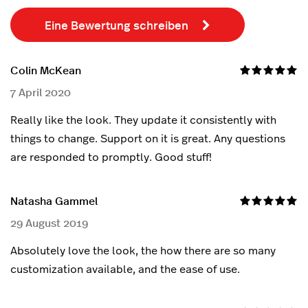
Eine Bewertung schreiben
Colin McKean
C
7 April 2020
2
Really like the look. They update it consistently with
We
things to change. Support on it is great. Any questions
in
are responded to promptly. Good stuff!
o
w
re
Natasha Gammel
a 
29 August 2019
t
a
Absolutely love the look, the how there are so many
customization available, and the ease of use.